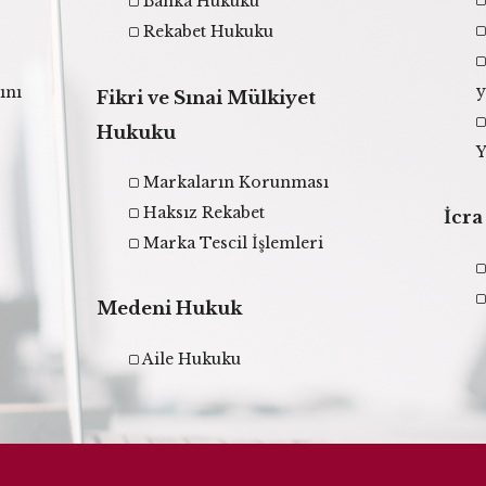
Banka Hukuku
Rekabet Hukuku
y
ını
Fikri ve Sınai Mülkiyet
Hukuku
Y
Markaların Korunması
Haksız Rekabet
İcra
Marka Tescil İşlemleri
Medeni Hukuk
Aile Hukuku