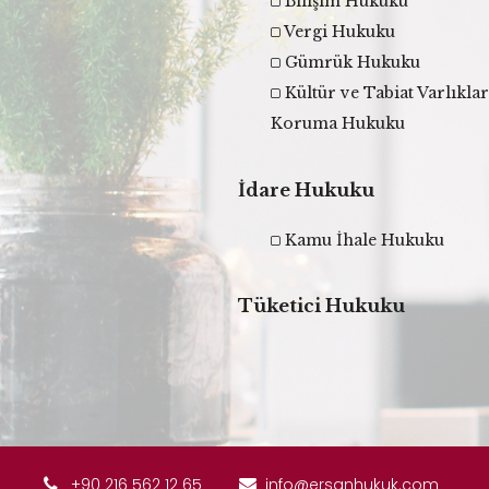
Bilişim Hukuku
Vergi Hukuku
Gümrük Hukuku
Kültür ve Tabiat Varlıklar
Koruma Hukuku
İdare Hukuku
Kamu İhale Hukuku
Tüketici Hukuku
+90 216 562 12 65
info@ersanhukuk.com