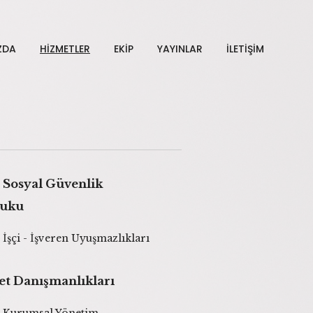
ZDA
HIZMETLER
EKIP
YAYINLAR
İLETIŞIM
e Sosyal Güvenlik
uku
İşçi - İşveren Uyuşmazlıkları
et Danışmanlıkları
Kurumsal Yönetim